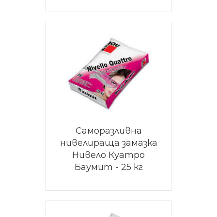
Саморазливна
нивелираща замазка
Нивело Куатро
Баумит - 25 кг