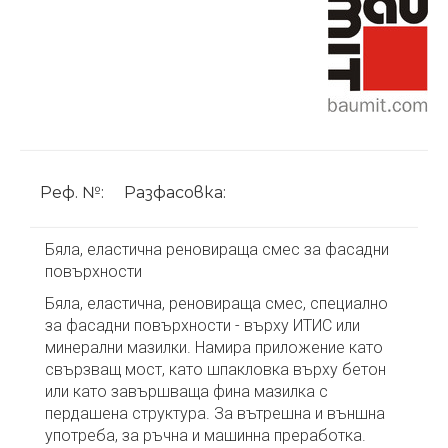
Реф. №:
Разфасовка:
Бяла, еластична реновираща смес за фасадни
повърхности
Бяла, еластична, реновираща смес, специално
за фасадни повърхности - върху ИТИС или
минерални мазилки. Намира приложение като
свързващ мост, като шпакловка върху бетон
или като завършваща фина мазилка с
пердашена структура. За вътрешна и външна
употреба, за ръчна и машинна преработка.