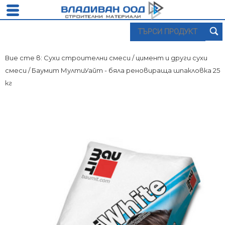
Вие сте в:
Сухи строителни смеси
/
цимент и други сухи
смеси
/ Баумит МултиУайт - бяла реновираща шпакловка 25
кг