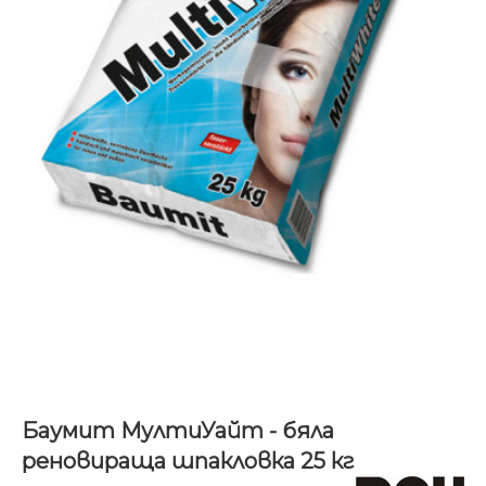
Баумит МултиУайт - бяла
реновираща шпакловка 25 кг