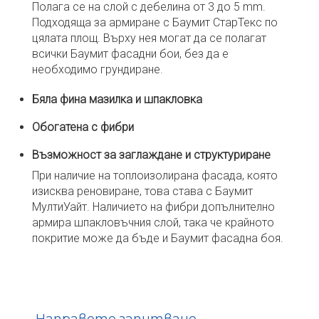
Полага се на слой с дебелина от 3 до 5 mm.
Подходяща за армиране с Баумит СтарТекс по
цялата площ. Върху нея могат да се полагат
всички Баумит фасадни бои, без да е
необходимо грундиране.
Бяла фина мазилка и шпакловка
Обогатена с фибри
Възможност за заглаждане и структуриране
При наличие на топлоизолирана фасада, която
изисква реновиране, това става с Баумит
МултиУайт. Наличието на фибри допълнително
армира шпакловъчния слой, така че крайното
покритие може да бъде и Баумит фасадна боя.