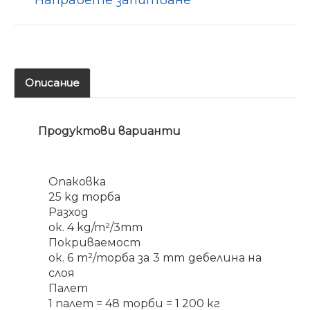
Направете запитване
Описание
Продуктови варианти
Опаковка
25 kg торба
Разход
ок. 4 kg/m²/3mm
Покриваемост
ок. 6 m²/торба за 3 mm дебелина на
слоя
Палет
1 палет = 48 торби = 1 200 кг