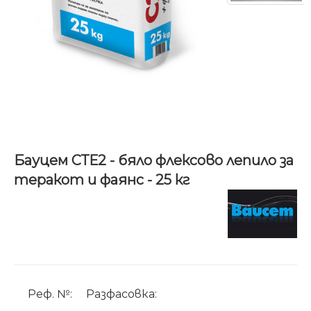
Бауцем СТЕ2 - бяло флексово лепило за
теракот и фаянс - 25 кг
Реф. №:
Разфасовка: