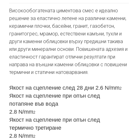
Високообогатената циментова смес е идеално
решение за еластично лепене на различни каменни,
керамични плочки, басейни, гранит, газобетон,
гранитогрес, мрамор, естествени камъни, тухли и
други каменни облицовки върху предишни такива
или други минерални основи. Повишената адхезия и
еластичност гарантират отлични резултати при
направа на външни каменни облицовки с повишени
термични и статични натоварвания.
Я
кост на сцепление след 28 дни
2.6 N/mm
2
Я
кост на сцепление при опън след
потапяне във вода
2.8 N/mm
2
Я
кост на сцепление при опън след
термично третиране
2.8 N/mm
2