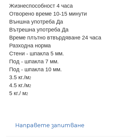
Жизнеспособност
4 часа
Отворено
време
10
-
15 минути
Външна употреба
Да
Вътрешна употреба
Да
Време плъ
тно втвърдяване
24 часа
Разходна норма
Стени
-
шпакла
5 мм.
Под
-
шпакла
7 мм.
Под
-
шпакла 10 мм.
3.5 кг./м
2
4.5 кг./м
2
5 кг./ м
2
Направете запитване