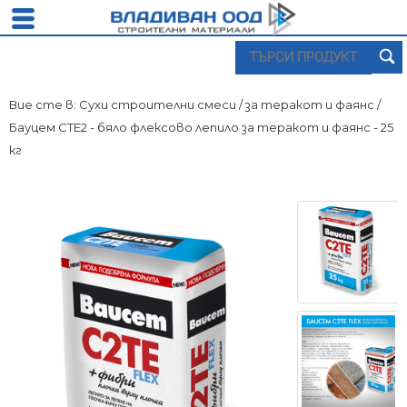
Вие сте в:
Сухи строителни смеси
/
за теракот и фаянс
/
Бауцем СТЕ2 - бяло флексово лепило за теракот и фаянс - 25
кг